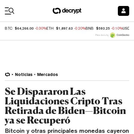
Coin Prices
$64,266.00
$1,897.63
$593.25
BTC
-0.30%
ETH
-0.20%
BNB
-0.10%
USDC
Price data by
Noticias
Mercados
Se Dispararon Las
Liquidaciones Cripto Tras
Retirada de Biden—Bitcoin
ya se Recuperó
Bitcoin y otras principales monedas cayeron