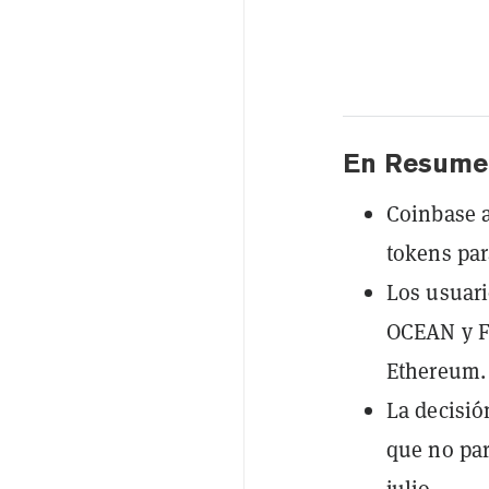
En Resume
Coinbase a
tokens para
Los usuari
OCEAN y FE
Ethereum.
La decisió
que no par
julio.