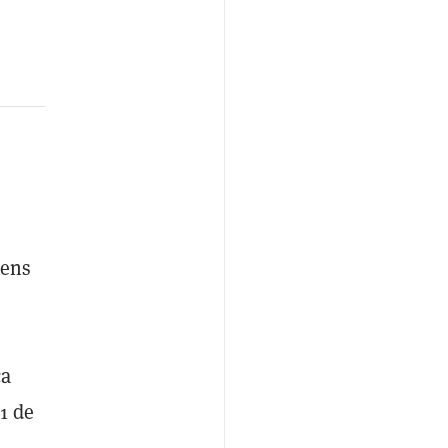
kens
ca
1 de