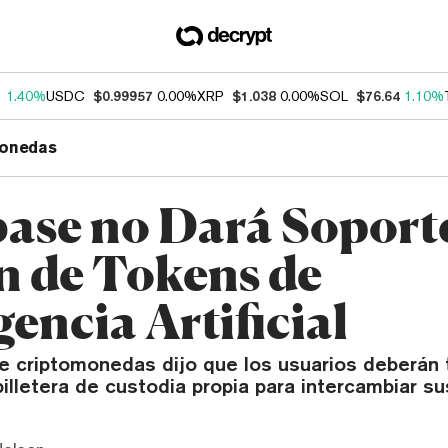
1
1.40%
USDC
$0.99957
0.00%
XRP
$1.038
0.00%
SOL
$76.64
1.10%
onedas
ase no Dará Soporte
n de Tokens de
gencia Artificial
e criptomonedas dijo que los usuarios deberán t
illetera de custodia propia para intercambiar su