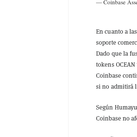
— Coinbase Asse
En cuanto a la
soporte comerc
Dado que la fu
tokens OCEAN y
Coinbase conti
si no admitirá 
Según Humayun 
Coinbase no afe