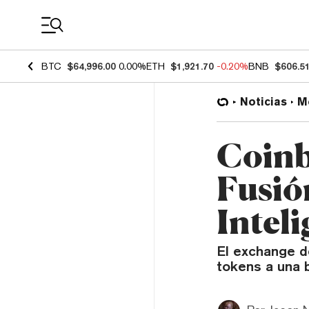
Coin Prices
BTC
$64,996.00
0.00%
ETH
$1,921.70
-0.20%
BNB
$606.5
Noticias
M
Coinb
Fusió
Inteli
El exchange d
tokens a una b