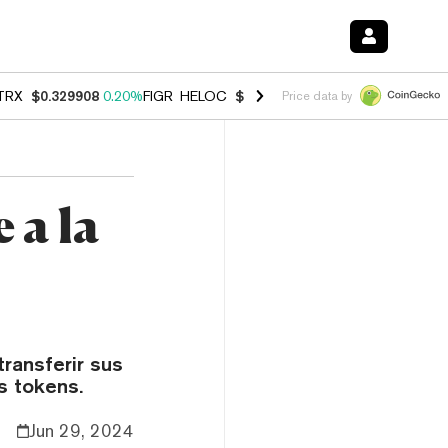
TRX
$0.329908
0.20%
FIGR_HELOC
$1.001
-2.70%
HYPE
$54.49
-0.
Price data by
 a la
ransferir sus
s tokens.
Jun 29, 2024