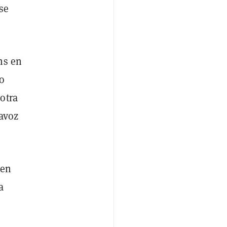
se
ns en
io
otra
tavoz
 en
a