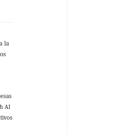
a la
los
resas
ch AI
tivos