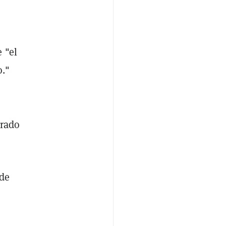
 "el
o."
brado
 de