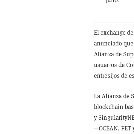
El exchange d
anunciado que 
Alianza de Supe
usuarios de Co
entresijos de e
La Alianza de S
blockchain basa
y SingularityNE
—
OCEAN
,
FET