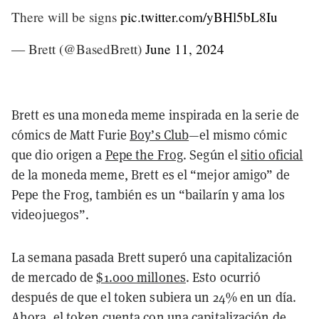
There will be signs
pic.twitter.com/yBHl5bL8Iu
— Brett (@BasedBrett)
June 11, 2024
Brett es una moneda meme inspirada en la serie de
cómics de Matt Furie
Boy’s Club
—el mismo cómic
que dio origen a
Pepe the Frog
. Según el
sitio oficial
de la moneda meme, Brett es el “mejor amigo” de
Pepe the Frog, también es un “bailarín y ama los
videojuegos”.
La semana pasada Brett superó una capitalización
de mercado de
$1.000 millones
. Esto ocurrió
después de que el token subiera un 24% en un día.
Ahora, el token cuenta con una capitalización de