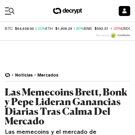
Coin Prices
$64,638.00
$1,909.29
$592.37
BTC
0.20%
ETH
1.80%
BNB
-1.00%
USDC
Price data by
Noticias
Mercados
Las Memecoins Brett, Bonk
y Pepe Lideran Ganancias
Diarias Tras Calma Del
Mercado
Las memecoins y el mercado de