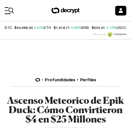
Coin Prices
$64,989.00
$1,918.71
$603.41
$
BTC
0.50%
ETH
0.80%
BNB
2.10%
USDC
Price data by
Profundidades
Perfiles
Ascenso Meteorico de Epik
Duck: Cómo Convirtieron
$4 en $25 Millones