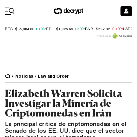
Coin Prices
$65,084.00
$1,925.65
$592.02
BTC
1.10%
ETH
1.50%
BNB
-0.10%
USDC
Price data by
Noticias
Law and Order
Elizabeth Warren Solicita
Investigar la Minería de
Criptomonedas en Irán
La principal crítica de criptomonedas en el
Senado de los EE. UU. dice que el sector