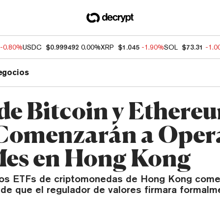
-0.80%
USDC
$0.999492
0.00%
XRP
$1.045
-1.90%
SOL
$73.31
-1.
egocios
de Bitcoin y Ethere
Comenzarán a Oper
Mes en Hong Kong
 los ETFs de criptomonedas de Hong Kong come
 de que el regulador de valores firmara formalm