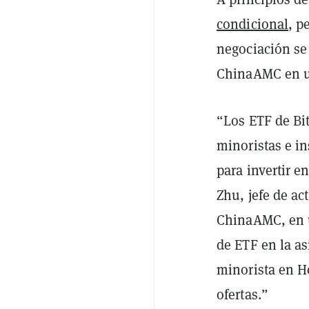
condicional
, p
negociación se 
ChinaAMC en u
“Los ETF de Bit
minoristas e in
para invertir e
Zhu, jefe de ac
ChinaAMC, en
de ETF en la as
minorista en H
ofertas.”