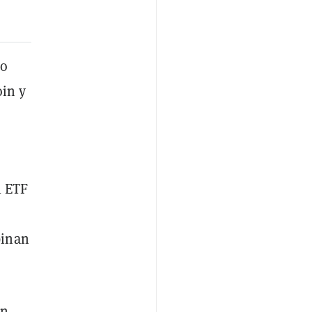
do
oin y
l ETF
binan
ón