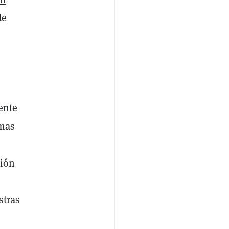
de
ente
omas
ción
stras