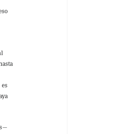
eso
al
hasta
 es
aya
as—