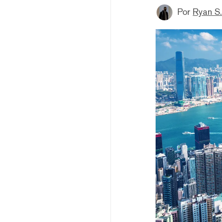
Por
Ryan S