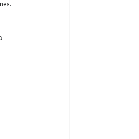
nes.
n