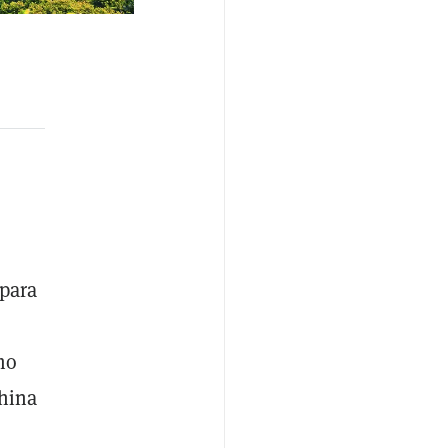
 para
mo
China