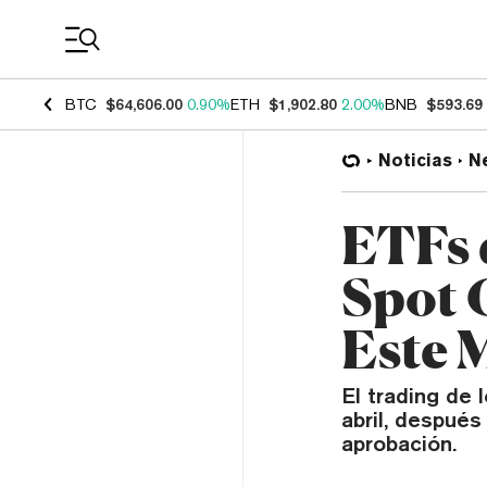
Coin Prices
BTC
$64,606.00
0.90%
ETH
$1,902.80
2.00%
BNB
$593.69
Noticias
N
ETFs 
Spot 
Este 
El trading de
abril, después
aprobación.