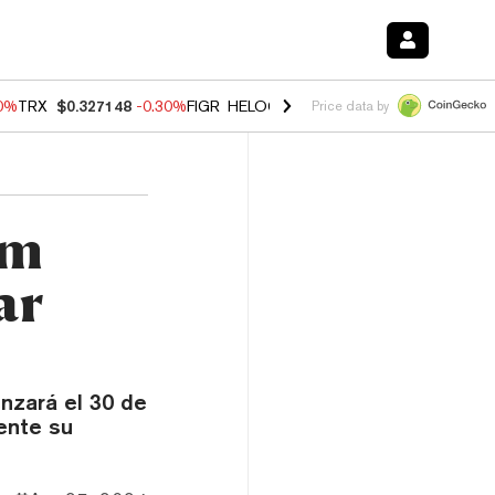
00%
TRX
$0.327148
-0.30%
FIGR_HELOC
$1.02
1.70%
HYPE
$55.61
-
Price data by
um
ar
nzará el 30 de
ente su