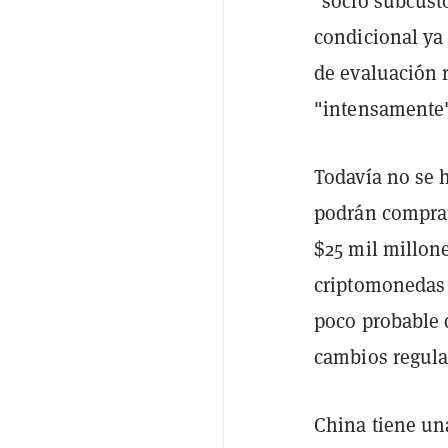
"socio subcusto
condicional ya
de evaluación r
"intensamente" 
Todavía no se 
podrán comprar 
$25 mil millone
criptomonedas
poco probable 
cambios regulat
China tiene un