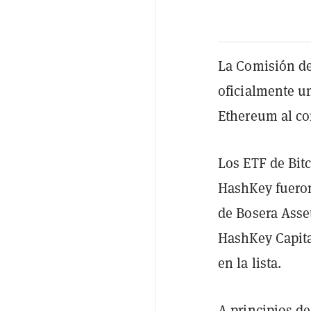
La Comisión de
oficialmente un
Ethereum al co
Los ETF de Bit
HashKey fuero
de Bosera Ass
HashKey Capita
en la lista.
A principios de