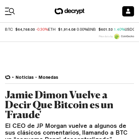
Coin Prices
$64,768.00
$1,914.08
$601.53
BTC
-0.30%
ETH
0.00%
BNB
1.40%
USDC
Price data by
Noticias
Monedas
Jamie Dimon Vuelve a
Decir Que Bitcoin es un
'Fraude'
El CEO de JP Morgan vuelve a algunos de
sus clásicos comentarios, llamando a BTC