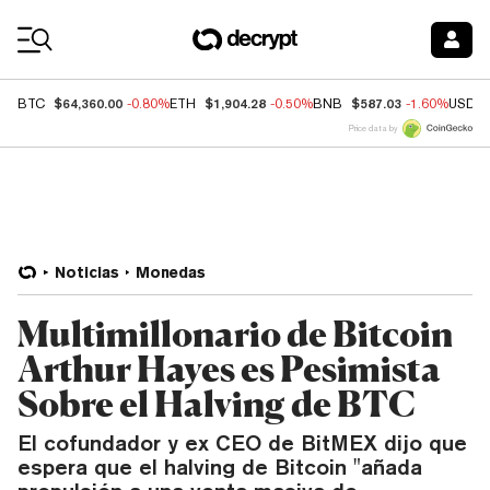
Coin Prices
$64,360.00
$1,904.28
$587.03
BTC
-0.80%
ETH
-0.50%
BNB
-1.60%
USDC
Price data by
Noticias
Monedas
Multimillonario de Bitcoin
Arthur Hayes es Pesimista
Sobre el Halving de BTC
El cofundador y ex CEO de BitMEX dijo que
espera que el halving de Bitcoin "añada