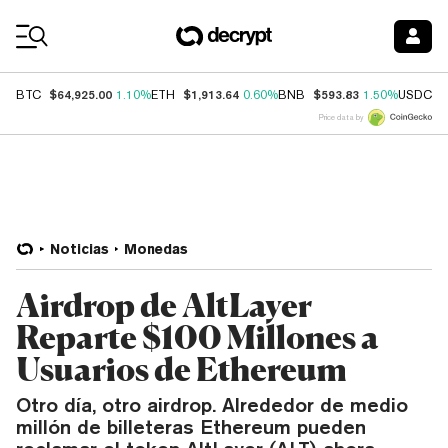
Coin Prices
$64,925.00
$1,913.64
$593.83
$
BTC
1.10%
ETH
0.60%
BNB
1.50%
USDC
Price data by
Noticias
Monedas
Airdrop de AltLayer
Reparte $100 Millones a
Usuarios de Ethereum
Otro día, otro airdrop. Alrededor de medio
millón de billeteras Ethereum pueden