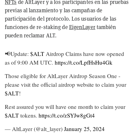
NFTs
de AltLayer y a los participantes en las pruebas
previas al lanzamiento y las campañas de
participación del protocolo. Los usuarios de las
funciones de re-staking de
EigenLayer
también
pueden reclamar ALT.
📢Update:
$ALT
Airdrop Claims have now opened
as of 9:00 AM UTC.
https://t.co/LpfHsHu4Gk
Those eligible for AltLayer Airdrop Season One -
please visit the official airdrop website to claim your
$ALT
!
Rest assured you will have one month to claim your
$ALT
tokens.
https://t.co/zSYJw8gGt4
— AltLayer (@alt_layer)
January 25, 2024