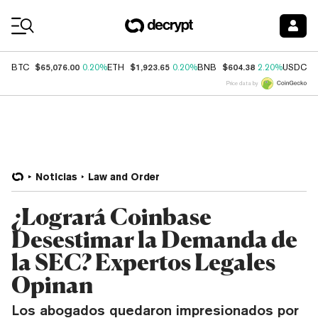
Coin Prices
$65,076.00
$1,923.65
$604.38
$
BTC
0.20%
ETH
0.20%
BNB
2.20%
USDC
Price data by
Noticias
Law and Order
¿Logrará Coinbase
Desestimar la Demanda de
la SEC? Expertos Legales
Opinan
Los abogados quedaron impresionados por