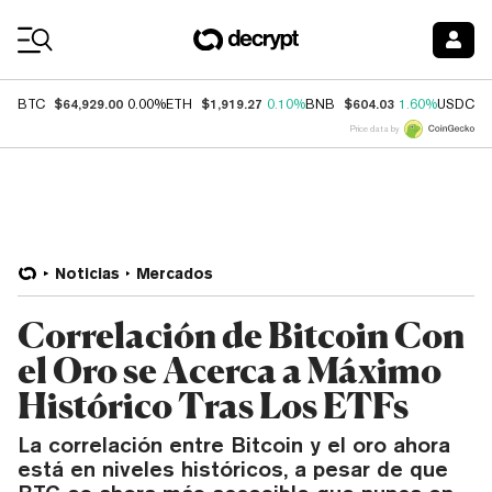
Coin Prices
$64,929.00
$1,919.27
$604.03
$
BTC
0.00%
ETH
0.10%
BNB
1.60%
USDC
Price data by
Noticias
Mercados
Correlación de Bitcoin Con
el Oro se Acerca a Máximo
Histórico Tras Los ETFs
La correlación entre Bitcoin y el oro ahora
está en niveles históricos, a pesar de que