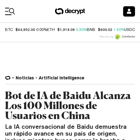
Coin Prices
$64,952.00
$1,919.09
$600.02
$
BTC
0.00%
ETH
0.30%
BNB
1.50%
USDC
Price data by
Noticias
Artificial Intelligence
Bot de IA de Baidu Alcanza
Los 100 Millones de
Usuarios en China
La IA conversacional de Baidu demuestra
un rápido avance en su país de origen,