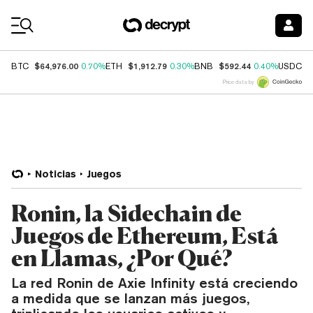
Coin Prices
$64,976.00
$1,912.79
$592.44
$
BTC
0.70%
ETH
0.30%
BNB
0.40%
USDC
Price data by
Noticias
Juegos
Ronin, la Sidechain de
Juegos de Ethereum, Está
en Llamas, ¿Por Qué?
La red Ronin de Axie Infinity está creciendo
a medida que se lanzan más juegos,