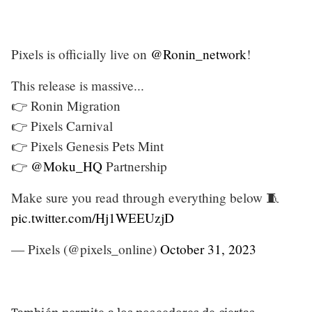
Pixels is officially live on
@Ronin_network
!
This release is massive...
👉 Ronin Migration
👉 Pixels Carnival
👉 Pixels Genesis Pets Mint
👉
@Moku_HQ
Partnership
Make sure you read through everything below 🧵
pic.twitter.com/Hj1WEEUzjD
— Pixels (@pixels_online)
October 31, 2023