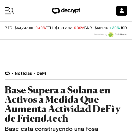
Coin Prices
$64,747.00
$1,912.82
$601.16
BTC
-0.40%
ETH
-0.30%
BNB
1.30%
USDC
Price data by
Noticias
DeFi
Base Supera a Solana en
Activos a Medida Que
Aumenta Actividad DeFi y
de Friend.tech
Base está construyendo una fosa