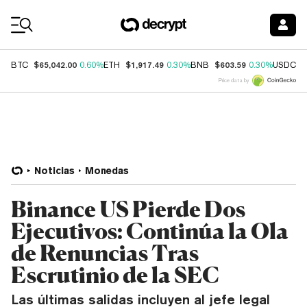
Coin Prices
$65,042.00
$1,917.49
$603.59
$
BTC
0.60%
ETH
0.30%
BNB
0.30%
USDC
Price data by
Noticias
Monedas
Binance US Pierde Dos
Ejecutivos: Continúa la Ola
de Renuncias Tras
Escrutinio de la SEC
Las últimas salidas incluyen al jefe legal