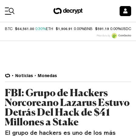
Coin Prices
$64,561.00
$1,906.91
$591.19
$
BTC
0.30%
ETH
0.00%
BNB
0.00%
USDC
Price data by
Noticias
Monedas
FBI: Grupo de Hackers
Norcoreano Lazarus Estuvo
Detrás Del Hack de $41
Millones a Stake
El grupo de hackers es uno de los más