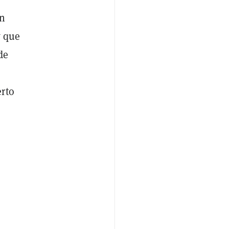
un
t
que
de
erto