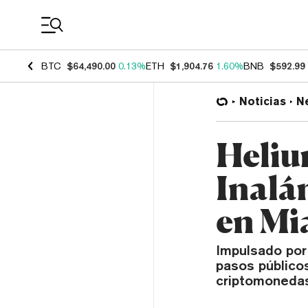
Coin Prices
BTC
$64,490.00
0.13%
ETH
$1,904.76
1.60%
BNB
$592.99
Noticias
N
Heliu
Inalá
en Mi
Impulsado por 
pasos público
criptomonedas