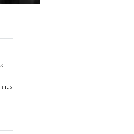
as
l mes