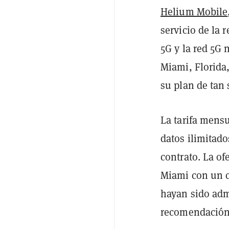
Helium Mobile
servicio de la
5G y la red 5G 
Miami, Florida
su plan de tan 
La tarifa mens
datos ilimitad
contrato. La of
Miami con un c
hayan sido admi
recomendación 