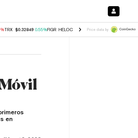
9%
TRX
$0.32849
0.55%
FIGR_HELOC
$1.032
2.95%
HYPE
$56.36
1.
Price data by
 Móvil
 primeros
as en