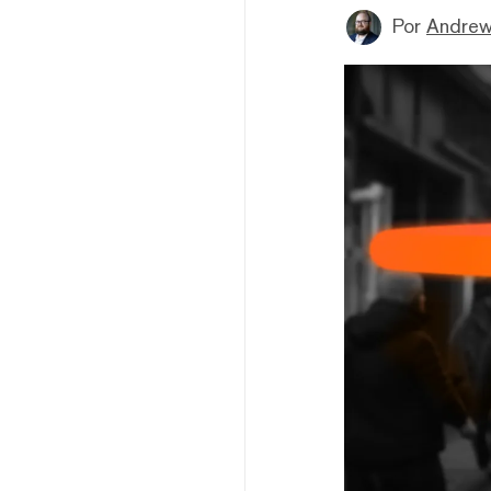
Por
Andrew