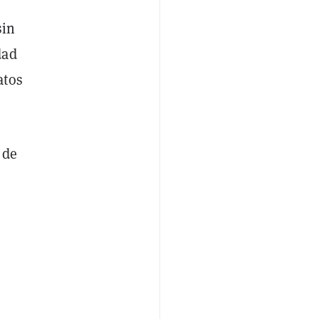
sin
dad
atos
 de