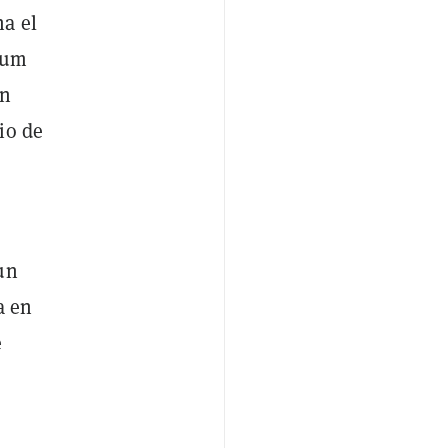
a el
ium
en
io de
un
a en
e