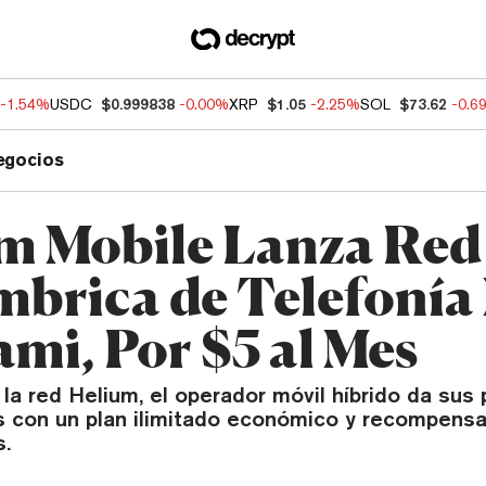
-1.54%
USDC
$0.999838
-0.00%
XRP
$1.05
-2.25%
SOL
$73.62
-0.6
egocios
m Mobile Lanza Red
mbrica de Telefonía
ami, Por $5 al Mes
la red Helium, el operador móvil híbrido da sus
s con un plan ilimitado económico y recompens
.