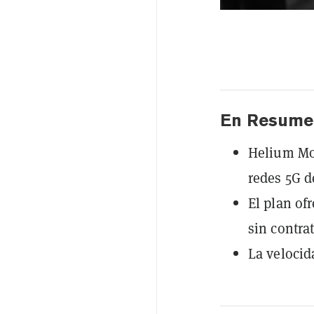
En Resume
Helium Mo
redes 5G d
El plan of
sin contra
La velocid