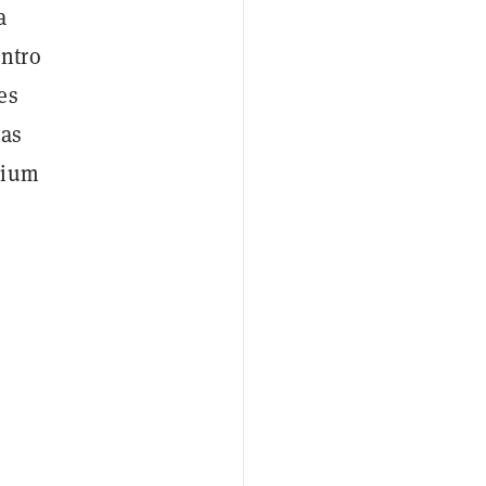
a
entro
es
ías
lium