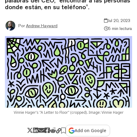
palabras del CEO, "encontrar a las personas
donde están, en su teléfono".
Jul 20, 2023
Por
Andrew Hayward
5 min lectura
Vinnie Hager's "A Letter to Floor" (cropped). Image: Vinnie Hager
Add on Google