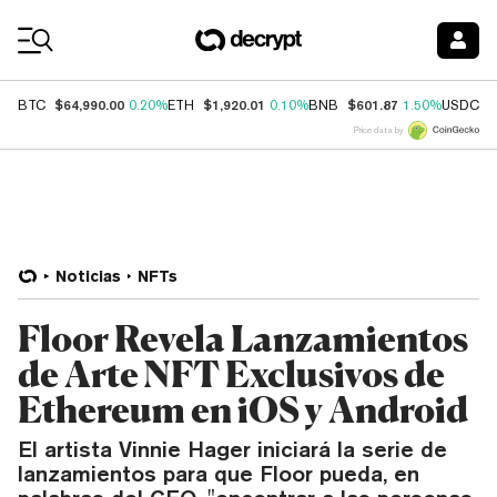
Coin Prices
$64,990.00
$1,920.01
$601.87
$
BTC
0.20%
ETH
0.10%
BNB
1.50%
USDC
Price data by
Noticias
NFTs
Floor Revela Lanzamientos
de Arte NFT Exclusivos de
Ethereum en iOS y Android
El artista Vinnie Hager iniciará la serie de
lanzamientos para que Floor pueda, en