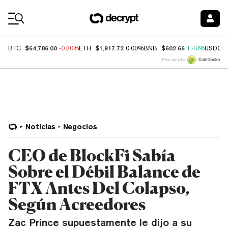
Coin Prices
$64,786.00
$1,917.72
$602.66
BTC
-0.30%
ETH
0.00%
BNB
1.40%
USDC
Price data by
Noticias
Negocios
CEO de BlockFi Sabía
Sobre el Débil Balance de
FTX Antes Del Colapso,
Según Acreedores
Zac Prince supuestamente le dijo a su