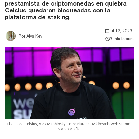
prestamista de criptomonedas en quiebra
Celsius quedaron bloqueadas con la
plataforma de staking.
Jul 12, 2023
Por
Alys Key
3 min lectura
El CEO de Celsius, Alex Mashinsky. Foto: Piaras Ó Mídheach/Web Summit
vía Sportsfile