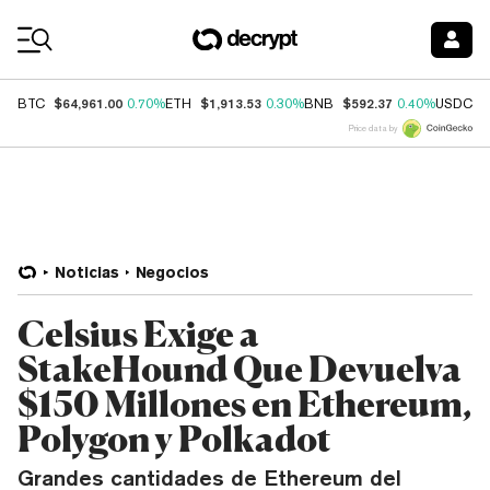
Coin Prices
$64,961.00
$1,913.53
$592.37
$
BTC
0.70%
ETH
0.30%
BNB
0.40%
USDC
Price data by
Noticias
Negocios
Celsius Exige a
StakeHound Que Devuelva
$150 Millones en Ethereum,
Polygon y Polkadot
Grandes cantidades de Ethereum del