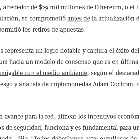
, alrededor de $29 mil millones de Ethereum, o el 
ulación, se comprometió
antes de
la actualización 
rmitió los retiros de apuestas.
es representa un logro notable y captura el éxito de
eum hacia un modelo de consenso que es en última
amigable con el medio ambiente
, según el destaca
 riesgo y analista de criptomonedas Adam Cochran, d
n avance para la red, alinear los incentivos econó
vos de seguridad, funciona y es fundamental para u
zada", dijo. "Todos deberíamos estar orgullosos de 