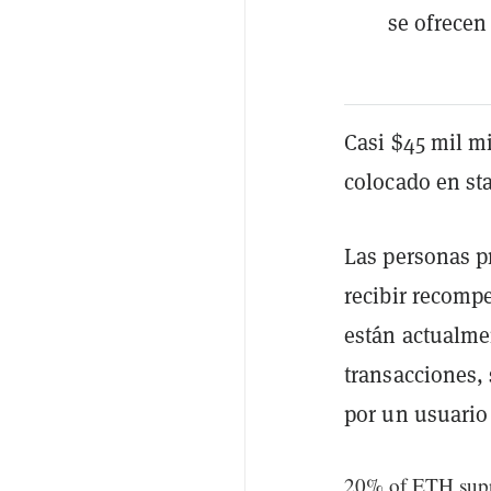
se ofrecen 
Casi $45 mil m
colocado en st
Las personas p
recibir recomp
están actualme
transacciones
por un usuario
20% of ETH supp