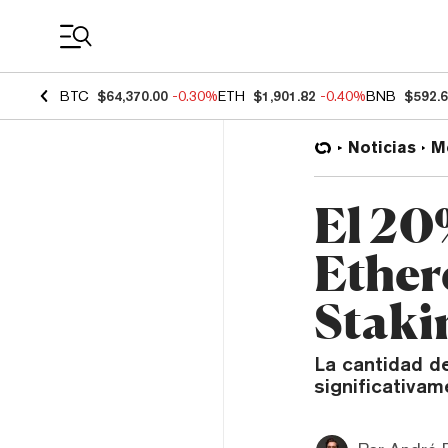
Coin Prices
BTC
$64,370.00
-0.30%
ETH
$1,901.82
-0.40%
BNB
$592.
Noticias
M
El 20
Ether
Staki
La cantidad d
significativam