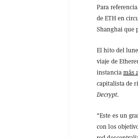
Para referencia
de ETH en circ
Shanghai que pe
El hito del lun
viaje de Ether
instancia
más 
capitalista de
Decrypt
.
"Este es un gra
con los objeti
red descentrali