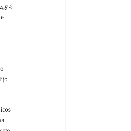
14,5%
de
l
do
ijo
micos
na
este