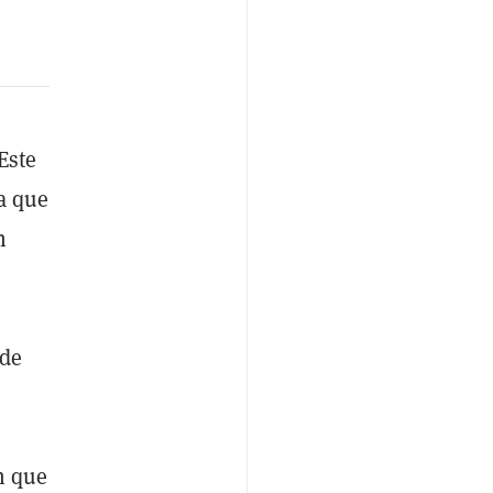
Este
a que
n
 de
n que