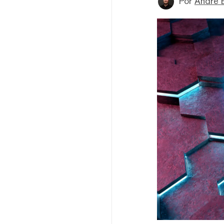
Por
André 