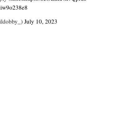
/Diw9o238e8
ildobby_)
July 10, 2023