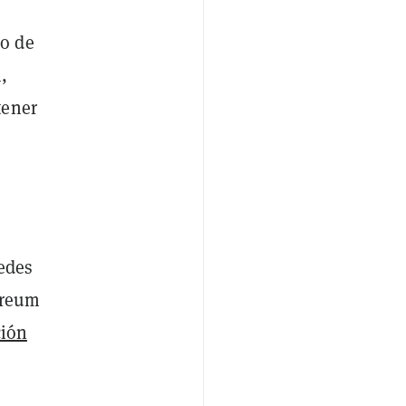
lo de
,
tener
redes
ereum
ción