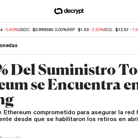
64
-0.40%
USDC
$0.999585
0.00%
XRP
$1.03
-2.30%
SOL
$72.67
-1.
onedas
% Del Suministro To
eum se Encuentra e
ng
e Ethereum comprometido para asegurar la red
ente desde que se habilitaron los retiros en abril