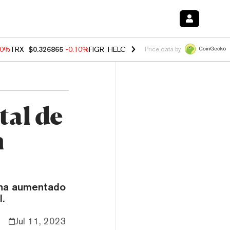
90%
TRX
$0.326865
-0.10%
FIGR_HELOC
$1.035
0.20%
HYPE
$55.68
Price data by
tal de
n
 ha aumentado
.
Jul 11, 2023