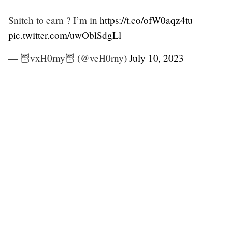
Snitch to earn ? I’m in
https://t.co/ofW0aqz4tu
pic.twitter.com/uwOblSdgLl
— 🦉vxH0rny🦉 (@veH0rny)
July 10, 2023