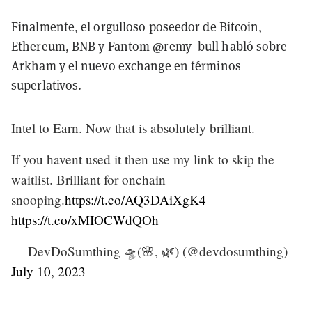
Finalmente, el orgulloso poseedor de Bitcoin,
Ethereum, BNB y Fantom @remy_bull habló sobre
Arkham y el nuevo exchange en términos
superlativos.
Intel to Earn. Now that is absolutely brilliant.
If you havent used it then use my link to skip the
waitlist. Brilliant for onchain
snooping.
https://t.co/AQ3DAiXgK4
https://t.co/xMIOCWdQOh
— DevDoSumthing 🛸(🌸, 🌿) (@devdosumthing)
July 10, 2023