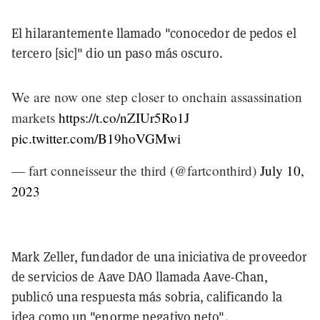
El hilarantemente llamado "conocedor de pedos el
tercero [sic]" dio un paso más oscuro.
We are now one step closer to onchain assassination
markets
https://t.co/nZIUr5Ro1J
pic.twitter.com/B19hoVGMwi
— fart conneisseur the third (@fartconthird)
July 10,
2023
Mark Zeller, fundador de una iniciativa de proveedor
de servicios de Aave DAO llamada Aave-Chan,
publicó una respuesta más sobria, calificando la
idea como un "enorme negativo neto".