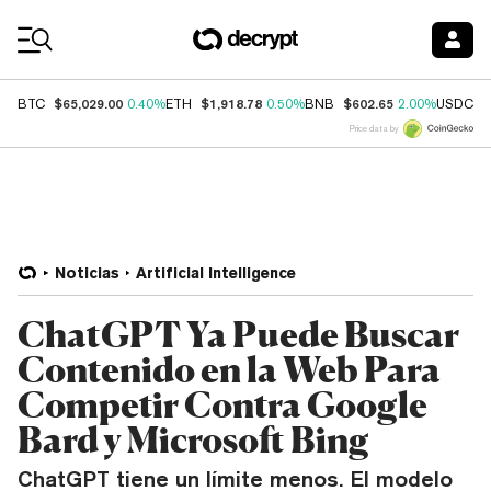
Coin Prices
$65,029.00
$1,918.78
$602.65
$
BTC
0.40%
ETH
0.50%
BNB
2.00%
USDC
Price data by
Noticias
Artificial Intelligence
ChatGPT Ya Puede Buscar
Contenido en la Web Para
Competir Contra Google
Bard y Microsoft Bing
ChatGPT tiene un límite menos. El modelo