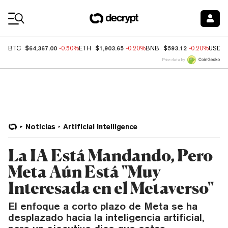
Coin Prices
$64,367.00
$1,903.65
$593.12
BTC
-0.50%
ETH
-0.20%
BNB
-0.20%
USDC
Price data by
Noticias
Artificial Intelligence
La IA Está Mandando, Pero
Meta Aún Está "Muy
Interesada en el Metaverso"
El enfoque a corto plazo de Meta se ha
desplazado hacia la inteligencia artificial,