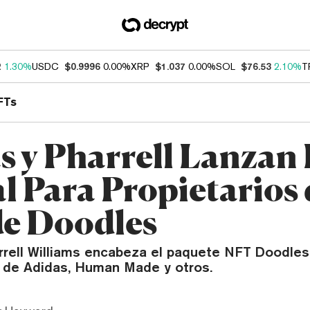
2
1.30%
USDC
$0.9996
0.00%
XRP
$1.037
0.00%
SOL
$76.53
2.10%
T
FTs
s y Pharrell Lanzan
al Para Propietarios
e Doodles
rrell Williams encabeza el paquete NFT Doodles
co de Adidas, Human Made y otros.