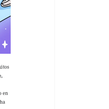
xitos
2,
o en
 ha