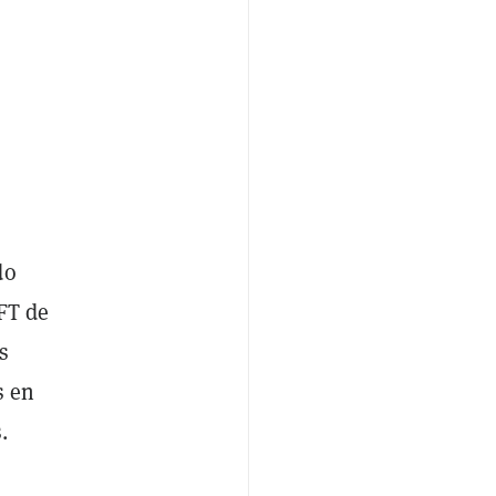
do
NFT de
s
s en
.