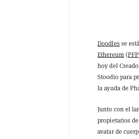
Doodles
se est
Ethereum
(
PFP
hoy del Creado
Stoodio para p
la ayuda de Pha
Junto con el l
propietarios d
avatar de cuer