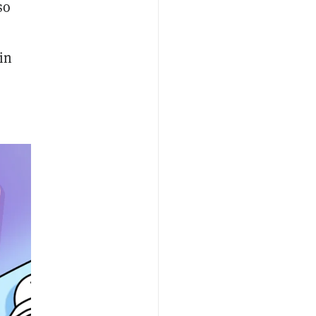
so
in