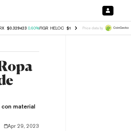
RX
$0.329423
0.60%
FIGR_HELOC
$1.001
-2.70%
HYPE
$54.57
-0.2
Price data by
 Ropa
 de
 con material
Apr 29, 2023