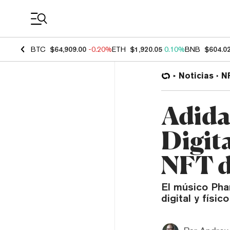
Coin Prices
BTC
$64,909.00
-0.20%
ETH
$1,920.05
0.10%
BNB
$604.0
Noticias
N
Adida
Digit
NFT d
El músico Pha
digital y físi