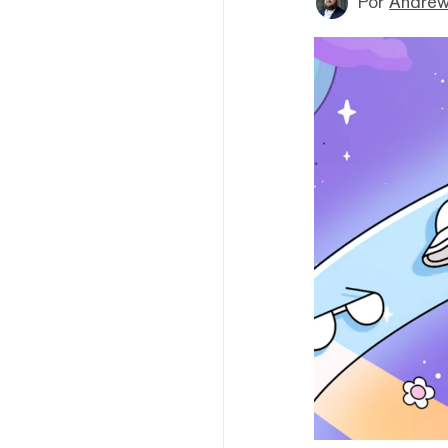
Por
Andrew