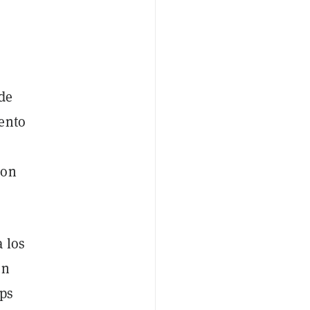
de
iento
con
a los
un
ops