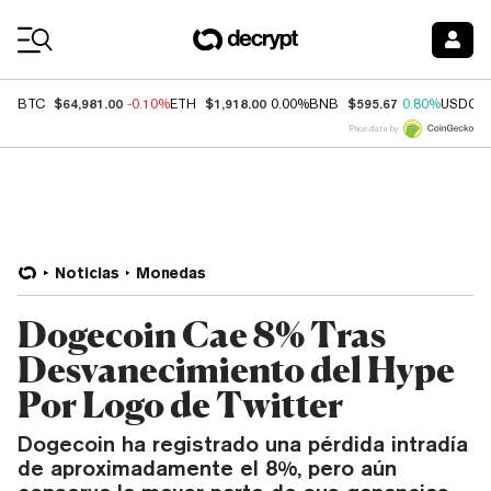
Coin Prices
$64,981.00
$1,918.00
$595.67
BTC
-0.10%
ETH
0.00%
BNB
0.80%
USDC
Price data by
Noticias
Monedas
Dogecoin Cae 8% Tras
Desvanecimiento del Hype
Por Logo de Twitter
Dogecoin ha registrado una pérdida intradía
de aproximadamente el 8%, pero aún