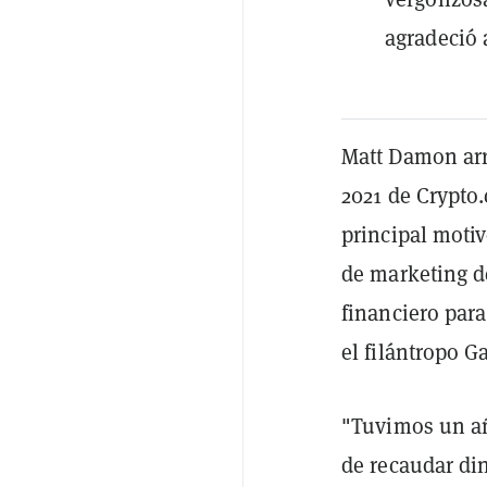
agradeció 
Matt Damon arr
2021 de Crypto
principal motiv
de marketing d
financiero par
el filántropo G
"Tuvimos un añ
de recaudar di