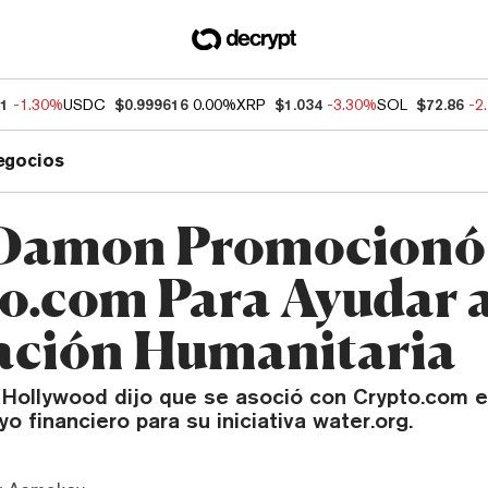
41
-1.30%
USDC
$0.999616
0.00%
XRP
$1.034
-3.30%
SOL
$72.86
-2
egocios
Damon Promocionó
o.com Para Ayudar 
ción Humanitaria
e Hollywood dijo que se asoció con Crypto.com 
o financiero para su iniciativa water.org.