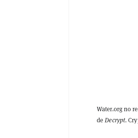
Water.org no r
de
Decrypt
. Cr