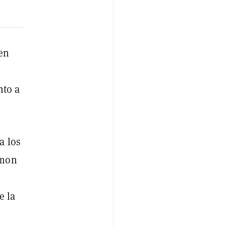
 en
nto a
a los
amon
e la