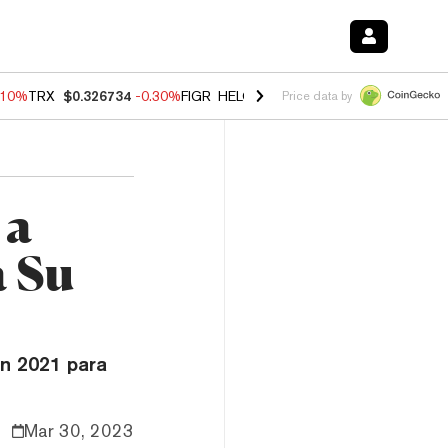
.10%
TRX
$0.326734
-0.30%
FIGR_HELOC
$1.02
-0.80%
HYPE
$55.84
Price data by
 a
a Su
en 2021 para
Mar 30, 2023