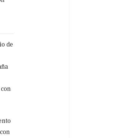
io de
aña
 con
ento
con