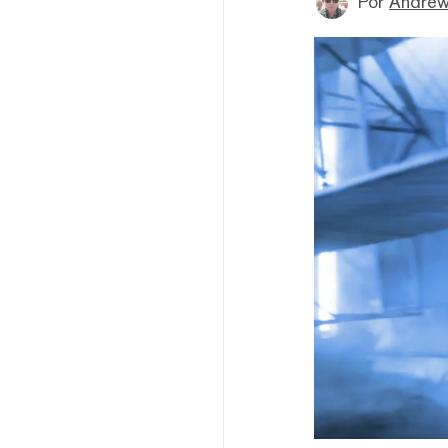
Por
Andrew