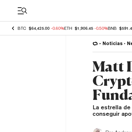
Coin Prices
BTC
$64,425.00
-0.60%
ETH
$1,906.45
-0.50%
BNB
$591.
Noticias
N
Matt 
Crypt
Funda
La estrella d
conseguir apoy