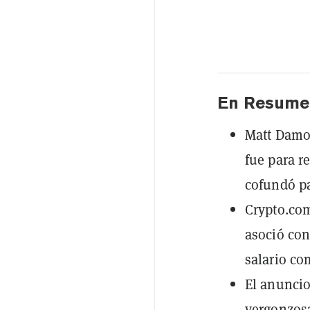
En Resume
Matt Damon
fue para r
cofundó pa
Crypto.com
asoció co
salario co
El anuncio
vergonzos