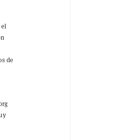
 el
on
os de
org
muy