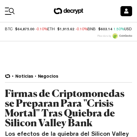
Coin Prices
$64,875.00
$1,915.62
$603.14
BTC
-0.10%
ETH
-0.10%
BNB
1.50%
USDC
Price data by
Noticias
Negocios
Firmas de Criptomonedas
se Preparan Para "Crisis
Mortal" Tras Quiebra de
Silicon Valley Bank
Los efectos de la quiebra del Silicon Valley