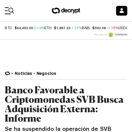
Coin Prices
$64,493.00
$1,897.23
$592.58
BTC
0.19%
ETH
1.27%
BNB
-1.76%
USDC
Price data by
Noticias
Negocios
Banco Favorable a
Criptomonedas SVB Busca
Adquisición Externa:
Informe
Se ha suspendido la operación de SVB