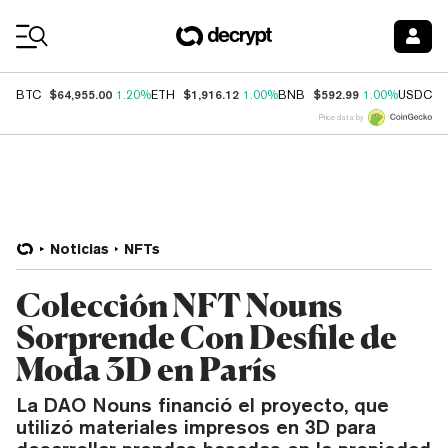
Coin Prices
$64,955.00
$1,916.12
$592.99
$
BTC
1.20%
ETH
1.00%
BNB
1.00%
USDC
Price data by
Noticias
NFTs
Colección NFT Nouns
Sorprende Con Desfile de
Moda 3D en París
La DAO Nouns financió el proyecto, que
utilizó materiales impresos en 3D para