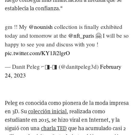
establecía la confianza."
gm !! My
@nounish
collection is finally exhibited
today and tomorrow at the
@nft_paris
🤗 I will be so
happy to see you and discuss with you !
pic.twitter.com/KY1Ji2lgrO
— Danit Peleg ⌐◨-◨ (@danitpeleg3d)
February
24, 2023
Peleg es conocida como pionera de la moda impresa
en 3D. Su
colección inicial
, realizada como
estudiante en 2015, se hizo viral en Internet, y la
siguió con una
charla TED
que ha acumulado casi 2