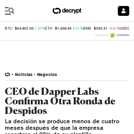
Coin Prices
$64,807.00
$1,908.99
$595.31
BTC
1.27%
ETH
2.51%
BNB
-0.51%
USDC
Price data by
Noticias
Negocios
CEO de Dapper Labs
Confirma Otra Ronda de
Despidos
La decisión se produce menos de cuatro
meses después de que la empresa