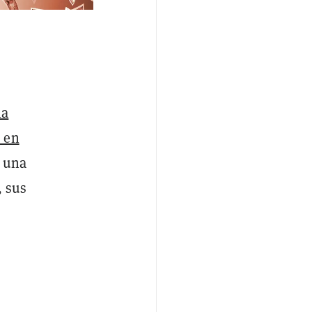
la
 en
a una
, sus