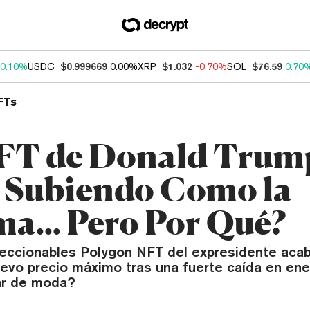
0.10%
USDC
$0.999669
0.00%
XRP
$1.032
-0.70%
SOL
$76.59
0.70
FTs
FT de Donald Trum
 Subiendo Como la
a... Pero Por Qué?
leccionables Polygon NFT del expresidente aca
uevo precio máximo tras una fuerte caída en ene
ar de moda?