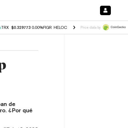
%
TRX
$0.329773
0.00%
FIGR_HELOC
$1.001
-2.70%
HYPE
$54.08
-1
Price data by
p
ban de
ro. ¿Por qué