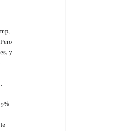
ump,
 Pero
es, y
e
.
 99%
nte