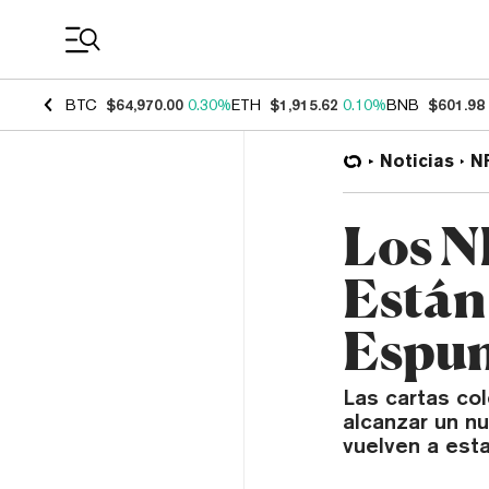
Coin Prices
BTC
$64,970.00
0.30%
ETH
$1,915.62
0.10%
BNB
$601.98
Noticias
N
Los N
Están
Espum
Las cartas co
alcanzar un n
vuelven a est