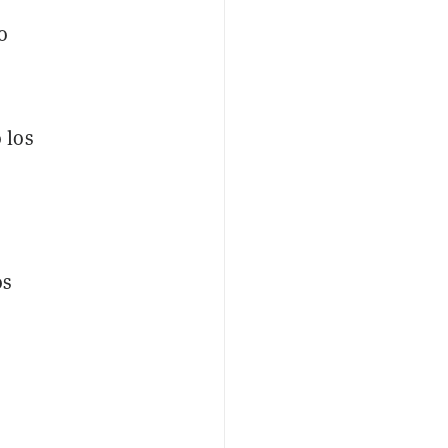
o
 los
os