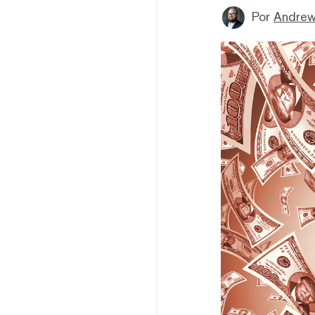
Por
Andrew