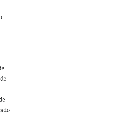
e
o
de
 de
de
cado
0