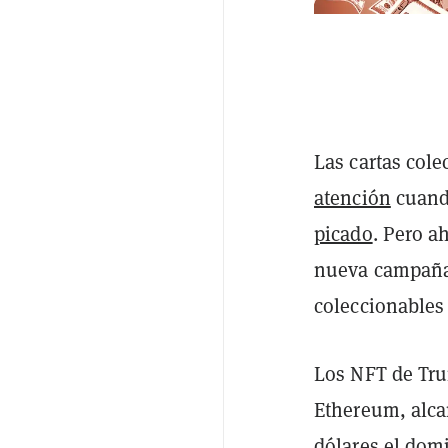
Las cartas col
atención
cuando
picado
. Pero a
nueva campaña e
coleccionables 
Los NFT de Tru
Ethereum, alca
dólares el dom