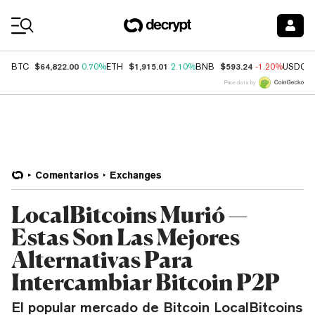
Coin Prices
$64,822.00
$1,915.01
$593.24
BTC
0.70%
ETH
2.10%
BNB
-1.20%
USDC
Price data by
Comentarios
Exchanges
LocalBitcoins Murió —
Estas Son Las Mejores
Alternativas Para
Intercambiar Bitcoin P2P
El popular mercado de Bitcoin LocalBitcoins