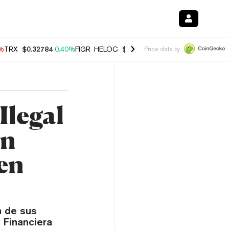
0%
TRX
$0.32784
0.40%
FIGR_HELOC
$1.033
3.00%
HYPE
$56.07
1.3
Price data by
Ilegal
an
 en
a de sus
 Financiera