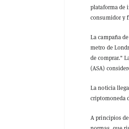
plataforma de 
consumidor y fi
La campaña de a
metro de Londre
de comprar." L
(ASA) consider
La noticia lleg
criptomoneda 
A principios d
normas, que rig