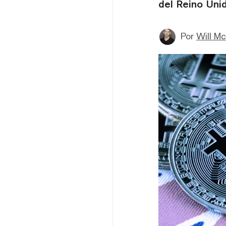
del Reino Unid
Por
Will M