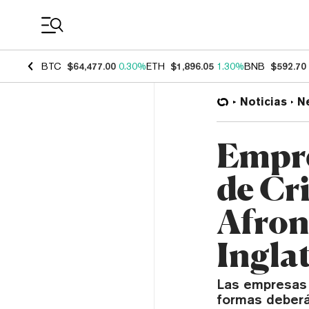
Coin Prices
BTC
$64,477.00
0.30%
ETH
$1,896.05
1.30%
BNB
$592.70
Noticias
N
Empre
de Cr
Afron
Ingla
Las empresas 
formas deberá