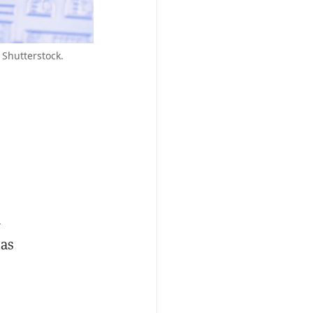
 Shutterstock.
a
ias
o