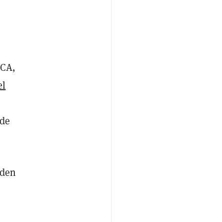
FCA,
el
e
 de
rden