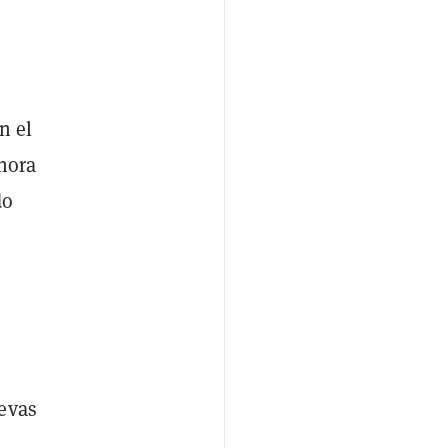
n el
 hora
do
evas