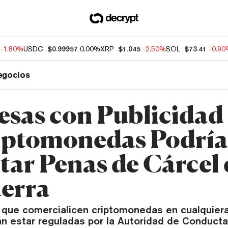
-1.80%
USDC
$0.99957
0.00%
XRP
$1.045
-2.50%
SOL
$73.41
-0.9
egocios
sas con Publicidad 
iptomonedas Podrí
tar Penas de Cárcel
terra
que comercialicen criptomonedas en cualquier
n estar reguladas por la Autoridad de Conducta