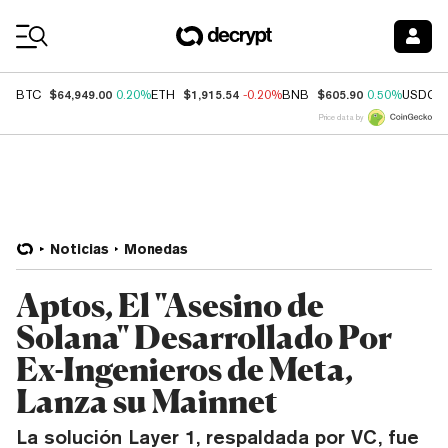
Coin Prices
$64,949.00
$1,915.54
$605.90
BTC
0.20%
ETH
-0.20%
BNB
0.50%
USDC
Price data by
Noticias
Monedas
Aptos, El "Asesino de
Solana" Desarrollado Por
Ex-Ingenieros de Meta,
Lanza su Mainnet
La solución Layer 1, respaldada por VC, fue