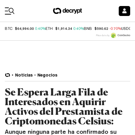
Coin Prices
$64,994.00
$1,914.34
$590.62
BTC
0.40%
ETH
0.40%
BNB
-0.70%
USDC
Price data by
Noticias
Negocios
Se Espera Larga Fila de
Interesados en Aquirir
Activos del Prestamista de
Criptomonedas Celsius:
Aunque ninguna parte ha confirmado su