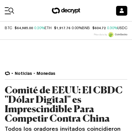
Coin Prices
$64,985.00
$1,917.76
$604.72
$
BTC
0.20%
ETH
0.00%
BNB
0.30%
USDC
Price data by
Noticias
Monedas
Comité de EEUU: El CBDC
"Dólar Digital" es
Imprescindible Para
Competir Contra China
Todos los oradores invitados coincidieron