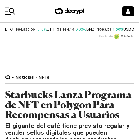
Coin Prices
$64,930.00
$1,914.14
$593.59
$
BTC
1.10%
ETH
0.60%
BNB
1.50%
USDC
Price data by
Noticias
NFTs
Starbucks Lanza Programa
de NFT en Polygon Para
Recompensas a Usuarios
El gigante del café tiene previsto regalar y
vender sellos digitales que pueden