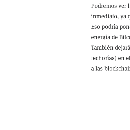
Podremos ver l
inmediato, ya 
Eso podría pon
energía de Bit
También dejará
fechorías) en 
a las blockcha