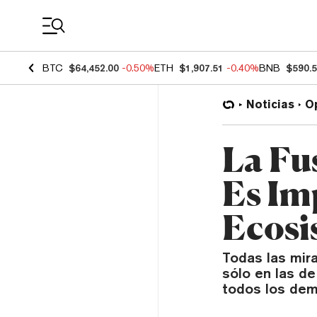
Coin Prices
BTC
$64,452.00
-0.50%
ETH
$1,907.51
-0.40%
BNB
$590.
Noticias
O
La Fu
Es Im
Ecosi
Todas las mir
sólo en las de
todos los dem