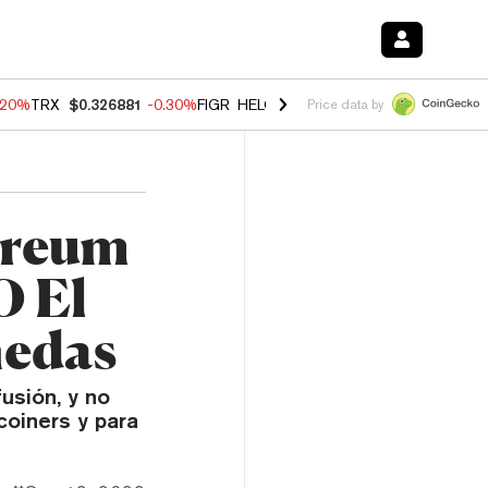
.20%
TRX
$0.326881
-0.30%
FIGR_HELOC
$1.02
-1.50%
HYPE
$56.14
Price data by
ereum
O El
nedas
usión, y no
coiners y para