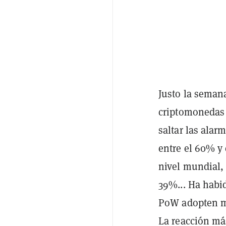
Justo la seman
criptomonedas 
saltar las alar
entre el 60% y 
nivel mundial,
39%... Ha habi
PoW adopten m
La reacción má