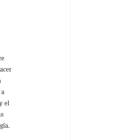
re
hacer
a
 a
y el
ns
gía.