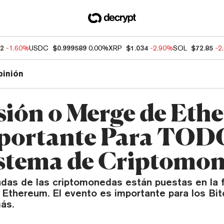
52
-1.60%
USDC
$0.999589
0.00%
XRP
$1.034
-2.90%
SOL
$72.85
-2
pinión
sión o Merge de Eth
portante Para TOD
stema de Criptomo
adas de las criptomonedas están puestas en la f
 Ethereum. El evento es importante para los Bit
ás.