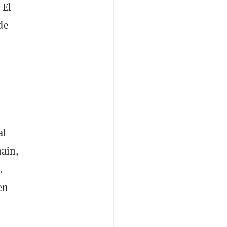
 El
de
al
hain,
.
en