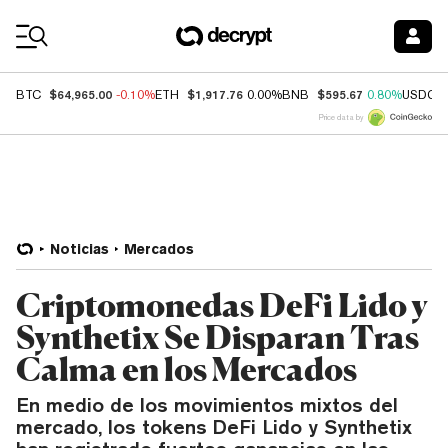
Coin Prices
$64,965.00
$1,917.76
$595.67
BTC
-0.10%
ETH
0.00%
BNB
0.80%
USDC
Price data by
Noticias
Mercados
Criptomonedas DeFi Lido y
Synthetix Se Disparan Tras
Calma en los Mercados
En medio de los movimientos mixtos del
mercado, los tokens DeFi Lido y Synthetix