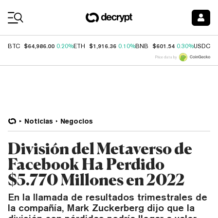
Coin Prices
$64,986.00
$1,916.36
$601.54
$
BTC
0.20%
ETH
0.10%
BNB
0.30%
USDC
Price data by
Noticias
Negocios
División del Metaverso de
Facebook Ha Perdido
$5.770 Millones en 2022
En la llamada de resultados trimestrales de
la compañía, Mark Zuckerberg dijo que la