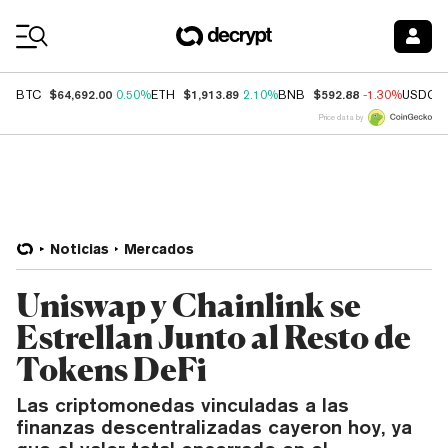
Coin Prices
$64,692.00
$1,913.89
$592.88
BTC
0.50%
ETH
2.10%
BNB
-1.30%
USDC
Price data by
Noticias
Mercados
Uniswap y Chainlink se
Estrellan Junto al Resto de
Tokens DeFi
Las criptomonedas vinculadas a las
finanzas descentralizadas cayeron hoy, ya