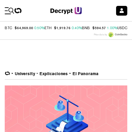
Coin Prices
$64,969.00
$1,919.76
$594.57
$
BTC
0.50%
ETH
0.40%
BNB
1.00%
USDC
Price data by
University
Explicaciones
El Panorama