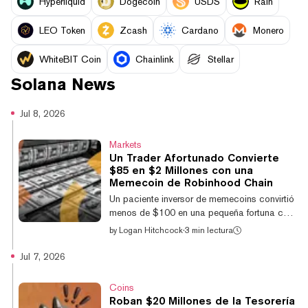
Hyperliquid
Dogecoin
USDS
Rain
LEO Token
Zcash
Cardano
Monero
WhiteBIT Coin
Chainlink
Stellar
Solana
News
Jul 8, 2026
Markets
Un Trader Afortunado Convierte
$85 en $2 Millones con una
Memecoin de Robinhood Chain
Un paciente inversor de memecoins convirtió
menos de $100 en una pequeña fortuna con
una nueva memecoin en Robinhood Chain, la
by
Logan Hitchcock
·
3 min lectura
nueva red de Capa 2 de Ethereum del bróker
y exchange de criptomonedas Robinhood.
Jul 7, 2026
Un usuario con la dirección Ethereum que
comienza en "0xeEE2" compró 0,05 ETH,
Coins
equivalente a unos $85, en CashCat el 18
Roban $20 Millones de la Tesorería