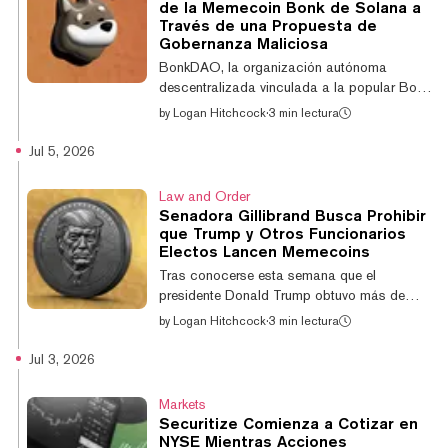
de junio, pocas semanas antes de que la
de la Memecoin Bonk de Solana a
empresa anunciara formalmente el
Través de una Propuesta de
lanzamiento público de su mainnet. En ese
Gobernanza Maliciosa
momento, la compra le dio al usuario
BonkDAO, la organización autónoma
alrededor de 17,4 m...
descentralizada vinculada a la popular Bonk
memecoin en Solana, fue víctima de un
by
Logan Hitchcock
·
3 min lectura
ataque de gobernanza "malicioso" que
resultó en un robo de aproximadamente $20
Jul 5, 2026
millones de su tesorería. El equipo detrás de
la memecoin y sus diversos proyectos
Law and Order
señaló que está trabajando con exchanges
Senadora Gillibrand Busca Prohibir
centralizados, puentes de red y la Fundación
que Trump y Otros Funcionarios
Solana mientras gestiona la situación.
Electos Lancen Memecoins
"Durante la investigación, BonkDAO
Tras conocerse esta semana que el
identificó las wallets de exchange utilizadas
presidente Donald Trump obtuvo más de
para comprar BON...
$1.200 millones gracias a sus iniciativas
by
Logan Hitchcock
·
3 min lectura
relacionadas con criptomonedas el año
pasado, la senadora por Nueva York, Kirsten
Jul 3, 2026
Gillibrand, volvió a pedir que se prohíba a los
políticos y a sus cónyuges emitir y
Markets
promocionar activos digitales. La prohibición
Securitize Comienza a Cotizar en
también abarcaría a las memecoins, de las
NYSE Mientras Acciones