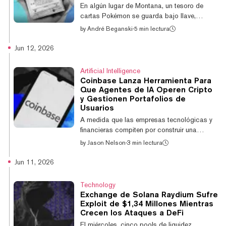
de Forward Industries (FWDI), de haber sido
En algún lugar de Montana, un tesoro de
aceptadas. "Estamos decepcionados y
cartas Pokémon se guarda bajo llave,
sorprend...
respaldando un mercado cripto
by
André Beganski
·
5 min lectura
multimillonario dentro de una instalación de
28.000 pies cuadrados. El CEO Tuom
Jun 12, 2026
Holmberg le dijo a Decrypt que desde que
Collector Crypt debutó hace 18 meses, la
Artificial Intelligence
bóveda de la empresa se ha convertido en el
Coinbase Lanza Herramienta Para
núcleo de su marca, en medio de un número
Que Agentes de IA Operen Cripto
creciente de competidores que también
y Gestionen Portafolios de
ofrecen versiones tokenizadas de las
Usuarios
populares cartas coleccionables. "De estas
A medida que las empresas tecnológicas y
otras 30 plataformas que no...
financieras compiten por construir una
economía para los agentes de IA, el
by
Jason Nelson
·
3 min lectura
destacado exchange de criptomonedas
Coinbase lanzó el jueves Coinbase for
Jun 11, 2026
Agents, una herramienta que permite a los
sistemas de IA operar criptomonedas,
Technology
realizar pagos y gestionar portafolios en
Exchange de Solana Raydium Sufre
nombre de los usuarios. El lanzamiento se
Exploit de $1,34 Millones Mientras
produce mientras empresas de los sectores
Crecen los Ataques a DeFi
tecnológico, de pagos y cripto compiten por
El miércoles, cinco pools de liquidez