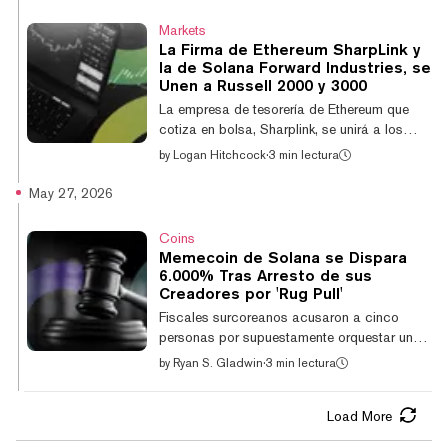
batallas abiertas entre industrias y enormes
dosis de frustración por parte de los
Markets
legisladores. Sin embargo, tras superar por
La Firma de Ethereum SharpLink y
poco una votación clave en comité hace
la de Solana Forward Industries, se
dos semanas, el proyecto de ley finalmente
Unen a Russell 2000 y 3000
se abre camino hacia el pleno del Senado
La empresa de tesorería de Ethereum que
para una votación final definitiva. Las ap...
cotiza en bolsa, Sharplink, se unirá a los
índices Russell 2000 y 3000 cuando su
by
Logan Hitchcock
·
3 min lectura
reestructuración semestral entre en vigor el
29 de junio, según anunció la empresa el
May 27, 2026
martes. La inclusión de la firma en el índice
sigue a la de su par y rival, la empresa de
Coins
tesorería de Ethereum BitMine Immersion
Memecoin de Solana se Dispara
Technologies, que también será incluida en
6.000% Tras Arresto de sus
el índice Russell 1000—que rastrea las
Creadores por 'Rug Pull'
1.000 principales empresas de Estados
Fiscales surcoreanos acusaron a cinco
Unidos por capitalización de mercado. "Uni...
personas por supuestamente orquestar un
"rug pull de memecoin" en Pump.fun,
by
Ryan S. Gladwin
·
3 min lectura
causando daños por 900 millones de WON
($600.000). En respuesta a la noticia, la
Load More
memecoin se disparó casi un 6.000%, con
un grupo de traders intentando "desrug" el