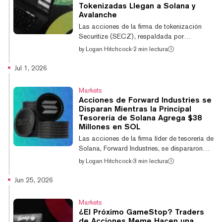
que tanto Trump como la primera dama,
Tokenizadas Llegan a Solana y
Melania Trump, se beneficiaron durante el
Avalanche
último año. Según los reportes, el presidente
Las acciones de la firma de tokenización
obtuvo...
Securitize (SECZ), respaldada por
BlackRock, subieron más del 8% en su
by
Logan Hitchcock
·
2 min lectura
debut bursátil, cotizando recientemente a
$12,75. El jueves, la firma comenzó a cotizar
Jul 1, 2026
en la Bolsa de Nueva York (NYSE), ocho
años después de su fundación, gracias a
Markets
una fusión con una empresa de cheque en
Acciones de Forward Industries se
blanco respaldada por Cantor Fitzgerald.
Disparan Mientras la Principal
"Nuestro enfoque no ha cambiado: construir
Tesorería de Solana Agrega $38
la infraestructura regulada para la próxima
Millones en SOL
generación de mercados de capitales",
Las acciones de la firma líder de tesorería de
publicó la fir...
Solana, Forward Industries, se dispararon
casi un 17% para cotizar a $4,94 después
by
Logan Hitchcock
·
3 min lectura
de que la empresa anunciara que adquirió
más de $38 millones en Solana durante su
Jun 25, 2026
tercer trimestre fiscal. La firma reforzó su
tesorería con más de 500.000 SOL a un
Markets
precio promedio de alrededor de $79 y
¿El Próximo GameStop? Traders
ahora mantiene un balance con
de Acciones Meme Hacen una