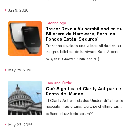
lanzó el miércoles MoonAgents, una
aplicación de escritorio que permite a los
Jun 3, 2026
usuarios conectar el Claude Code de
Anthropic y el Codex de OpenAI a wallets
Technology
cripto, intercambios de tokens, mercados de
Trezor Revela Vulnerabilidad en su
predicción y otros servicios blockchain a
Billetera de Hardware, Pero los
través de una interfaz visual. "Todo eso está
Fondos Están 'Seguros'
oculto bajo el capó para ti", señaló Kevin
Trezor ha revelado una vulnerabilidad en su
Arifin, director de Agentes de MoonPay, a
insignia billetera de hardware Safe 7, pero
Decr...
afirma que los fondos de los usuarios
by
Ryan S. Gladwin
·
3 min lectura
"permanecen protegidos" debido a la
naturaleza del exploit. La vulnerabilidad fue
May 29, 2026
descubierta durante una auditoría de
seguridad independiente realizada por el
Law and Order
equipo Ledger Donjon, que reportó un
Qué Significa el Clarity Act para el
exitoso "ataque de inyección de fallas láser"
Resto del Mundo
contra el chip Secure Element TROPIC01.
El Clarity Act en Estados Unidos difícilmente
Este permite a un atacante extraer uno de los
necesita más drama. Durante el último año,
tres "secretos" que protegen el PIN del
el proyecto de ley cripto que aún no ha sido
by
Sander Lutz
·
6 min lectura
usuar...
aprobado ha sobrevivido avances y
retrocesos, motines de último momento,
May 27, 2026