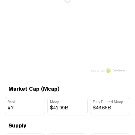
Price data by
Market Cap (Mcap)
Rank
Mcap
Fully Diluted Mcap
#7
$42.99B
$46.66B
Supply