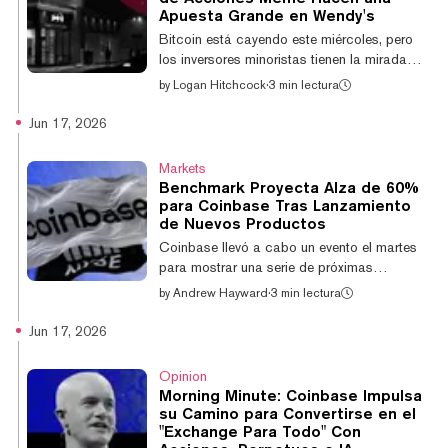
aproximadamente 7,55 millones de SOL,
Apuesta Grande en Wendy's
valorados actualmente en cerca de $579
Bitcoin está cayendo este miércoles, pero
millones, con Solana cotizando justo por
los inversores minoristas tienen la mirada
debajo de $77. "Nu...
puesta en un activo de riesgo diferente,
by
Logan Hitchcock
·
3 min lectura
impulsando las acciones de la cadena de
comida rápida Wendy's (WEN) con un alza
Jun 17, 2026
de casi 26%. La rival de McDonald's y
Burger King cayó hasta $6,08 por acción a
Markets
principios de semana, pero cerró la jornada
Benchmark Proyecta Alza de 60%
del miércoles en $7,86, un aumento diario de
para Coinbase Tras Lanzamiento
más de 25% después de que la acción —
de Nuevos Productos
que venía enfriándose— fuera señalada en
Coinbase llevó a cabo un evento el martes
Reddit como una franquicia que necesita ser
para mostrar una serie de próximas
sal...
adiciones de productos, como el trading de
by
Andrew Hayward
·
3 min lectura
acciones tokenizadas y la oferta de trading
de opciones tanto para criptomonedas
Jun 17, 2026
como para acciones, y un analista
prominente ve un potencial alcista
Opinion
significativo en el exchange de
Morning Minute: Coinbase Impulsa
criptomonedas mientras amplía sus
su Camino para Convertirse en el
horizontes aún más allá del trading de
"Exchange Para Todo" Con
criptomonedas. El miércoles, el Director