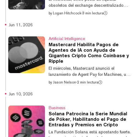
construir infraestructura para agentes de IA
obsoletos del exchange descentralizado
capaces de reali...
Raydium, basado en Solana, fueron
by
Logan Hitchcock
·
3 min lectura
explotados, lo que resultó en el robo de más
de $1,34 millones. El exploit afectó el
Jun 11, 2026
programa heredado de creador de mercado
automatizado de la firma y ocasionó la
Artificial Intelligence
pérdida de Solana (SOL), así como de la
Mastercard Habilita Pagos de
stablecoin respaldada en dólares USDC y el
Agentes de IA con Ayuda de
token nativo del exchange, RAY. "Ningún
Gigantes Cripto Como Coinbase y
usuario actual de Raydium se ve afectado
Ripple
por este exploit ni habría podido interactuar
El miércoles, Mastercard anunció el
con estos pool...
lanzamiento de Agent Pay for Machines, una
plataforma de pagos diseñada para permitir
by
Jason Nelson
·
2 min lectura
que los agentes de IA realicen transacciones
de forma autónoma mediante tarjetas,
Jun 10, 2026
cuentas bancarias y stablecoins. Según
Mastercard, la plataforma está diseñada
Business
para que los sistemas de IA puedan adquirir
Solana Patrocina la Serie Mundial
servicios y enviar pagos de manera
de Póker, Habilitando el Pago de
independiente, incluyendo pequeñas
Entradas y Premios en Cripto
transacciones que ocurren en segundo
La Fundación Solana está apostando fuerte.
plano. El servicio amplía el programa Agent