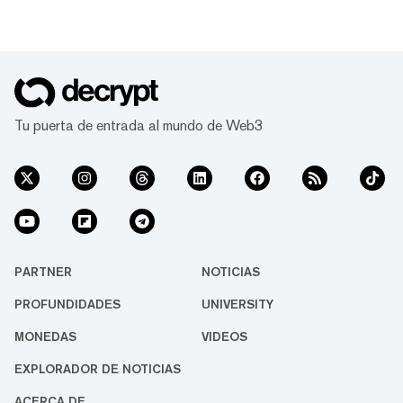
token. Según la Fiscalía del Distrito Sur de
Seúl, los cinco acusados crearon un token
llamado CatFi en el launchpad de Solana
Pump.fun en febrero de 2025. La memecoin
se disparó rápidamente hasta una
capitalización de me...
Tu puerta de entrada al mundo de Web3
PARTNER
NOTICIAS
PROFUNDIDADES
UNIVERSITY
MONEDAS
VIDEOS
EXPLORADOR DE NOTICIAS
ACERCA DE