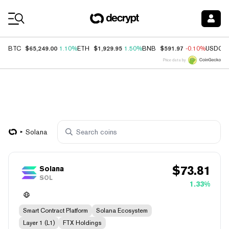
Coin Prices
$65,249.00
$1,929.95
$591.97
BTC
1.10%
ETH
1.50%
BNB
-0.10%
USDC
Price data by
Solana
$
73.81
Solana
SOL
1.33%
Smart Contract Platform
Solana Ecosystem
Layer 1 (L1)
FTX Holdings