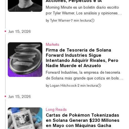
Acciones, Perpetuos e IA
Gerente y Analista Senior de Investigación de
Morning Minute es un boletín diario escrito
Benchmark-StoneX, Mark Palmer, dijo q...
por Tyler Warner. Los análisis y opiniones
expresadas son suyas y no necesariamente
by
Tyler Warner
·
7 min lectura
reflejan las de Decrypt. Y consulta nuestro
nuevo programa diario de noticias que cubre
Jun 15, 2026
todas las historias principales en 5 minutos,
disponible en Apple Pod o Spotify. ¡Buenos
Markets
díaas! Las noticias principales de hoy: Los
Firma de Tesorería de Solana
criptoactivos principales caen 2-3% antes
Forward Industries Sigue
de la primera reunión del FOMC de Warsh;
Intentando Adquirir Rivales, Pero
BTC en $64.800 El STRC de Saylor cae a
Nadie Muerde el Anzuelo
$91,80, su nivel más bajo de...
Forward Industries, la empresa de tesorería
de Solana más grande que cotiza en bolsa,
fue rechazada en sus ofertas de adquisición
by
Logan Hitchcock
·
2 min lectura
no solicitadas para competidores que
acumulan SOL: la Solana Company y Brera
Jun 15, 2026
Holdings, según anunció la firma. Las
propuestas buscaban combinaciones de
Long Reads
negocios totalmente en acciones, en las que
Cartas de Pokémon Tokenizadas
los accionistas de Solana Company (HSDT)
en Solana Generan $230 Millones
y Brera Holdings (SLMT) recibirían acciones
en Mayo con Máquinas Gacha