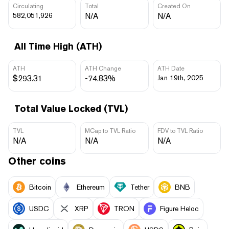
Circulating
Total
Created On
582,051,926
N/A
N/A
All Time High (ATH)
ATH
ATH Change
ATH Date
$293.31
-74.83%
Jan 19th, 2025
Total Value Locked (TVL)
TVL
MCap to TVL Ratio
FDV to TVL Ratio
N/A
N/A
N/A
Other coins
Bitcoin
Ethereum
Tether
BNB
USDC
XRP
TRON
Figure Heloc