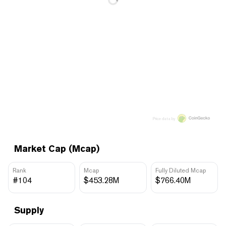
Price data by
Market Cap (Mcap)
Rank
Mcap
Fully Diluted Mcap
#104
$453.28M
$766.40M
Supply