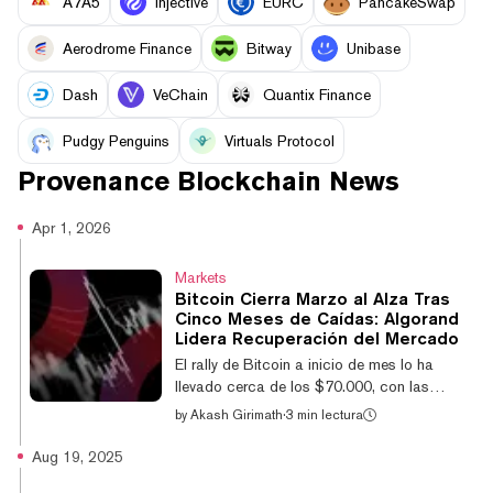
A7A5
Injective
EURC
PancakeSwap
Aerodrome Finance
Bitway
Unibase
Dash
VeChain
Quantix Finance
Pudgy Penguins
Virtuals Protocol
Provenance Blockchain
News
Apr 1, 2026
Markets
Bitcoin Cierra Marzo al Alza Tras
Cinco Meses de Caídas: Algorand
Lidera Recuperación del Mercado
El rally de Bitcoin a inicio de mes lo ha
llevado cerca de los $70.000, con las
altcoins y el mercado cripto en general
by
Akash Girimath
·
3 min lectura
siguiendo la misma tendencia. Algorand,
Stable y Morpho ocupan los primeros
Aug 19, 2025
puestos, con ganancias del 23%, 17% y