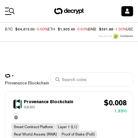
Coin Prices
$64,415.00
$1,905.49
$591.88
BTC
-0.60%
ETH
-0.50%
BNB
-1.30%
USDC
Price data by
Provenance Blockchain
$
0.008
Provenance Blockchain
HASH
1.89%
Smart Contract Platform
Layer 1 (L1)
Real World Assets (RWA)
Proof of Stake (PoS)