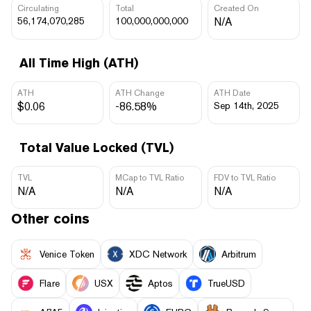
Circulating
Total
Created On
56,174,070,285
100,000,000,000
N/A
All Time High (ATH)
ATH
ATH Change
ATH Date
$0.06
-86.58%
Sep 14th, 2025
Total Value Locked (TVL)
TVL
MCap to TVL Ratio
FDV to TVL Ratio
N/A
N/A
N/A
Other coins
Venice Token
XDC Network
Arbitrum
Flare
USX
Aptos
TrueUSD