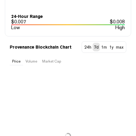
24-Hour Range
$
0.007
$
0.008
Low
High
Provenance Blockchain Chart
24h
7d
1m
1y
max
Price
Volume
Market Cap