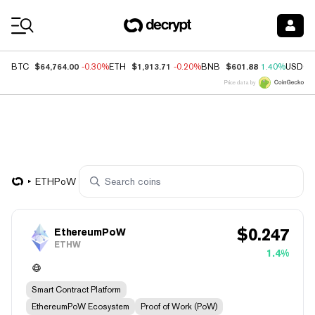
Coin Prices
$64,764.00
$1,913.71
$601.88
BTC
-0.30%
ETH
-0.20%
BNB
1.40%
USDC
Price data by
ETHPoW
$
0.247
EthereumPoW
ETHW
1.4%
Smart Contract Platform
EthereumPoW Ecosystem
Proof of Work (PoW)