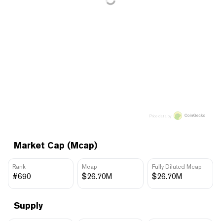
Price data by
Market Cap (Mcap)
Rank
Mcap
Fully Diluted Mcap
#690
$26.70M
$26.70M
Supply