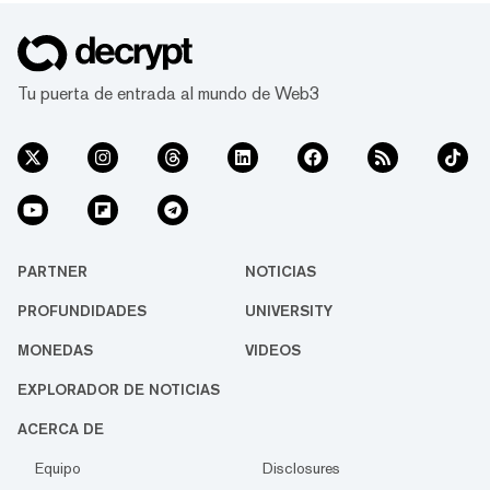
atacante. La compañía de seguridad
Blockchain BlockSec reveló el incidente el
domingo, diciendo que el ataque ocurrió a
través del puente Omni en la cadena Gnosis.
Tu puerta de entrada al mundo de Web3
"El 16 de septiembre de 2022, detectamos
que algunos ata...
PARTNER
NOTICIAS
PROFUNDIDADES
UNIVERSITY
MONEDAS
VIDEOS
EXPLORADOR DE NOTICIAS
ACERCA DE
Equipo
Disclosures