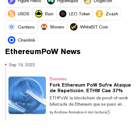
Figure Heloc
Hyperliquid
Dogecoin
USDS
Rain
LEO Token
Zcash
Cardano
Monero
WhiteBIT Coin
Chainlink
EthereumPoW
News
Sep 19, 2022
Business
Fork Ethereum PoW Sufre Ataque
de Repetición. ETHW Cae 37%
ETHPoW, la blockchain de proof-of-work
bifurcada de Ethereum que se puso en
marcha poco después de la transición de
by
Andrew Asmakov
·
4 min lectura
Ethereum a proof-of-stake (PoS) la semana
pasada, ha sido víctima de un exploit de
repetición que resultó en el desvío de 200
tokens ETHW adicionales por parte del