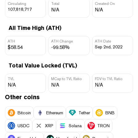
Circulating
Total
Created On
107,818,717
N/A
N/A
All Time High (ATH)
ATH
ATH Change
ATH Date
$58.54
-99.58%
Sep 2nd, 2022
Total Value Locked (TVL)
TVL
MCap to TVL Ratio
FDV to TVL Ratio
N/A
N/A
N/A
Other coins
Bitcoin
Ethereum
Tether
BNB
USDC
XRP
Solana
TRON