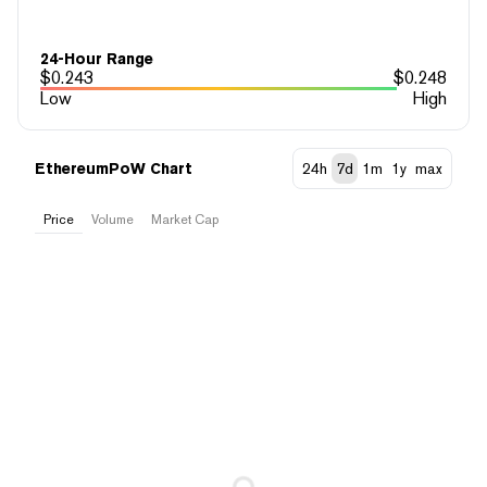
24-Hour Range
$
0.243
$
0.248
Low
High
EthereumPoW Chart
24h
7d
1m
1y
max
Price
Volume
Market Cap