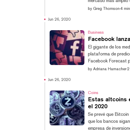
mercado más amplio d
Ethereum y Bitcoin y
by
Greg Thomson
·
4 min
esa suma, el último m
Jun 26, 2020
que es más, las plat
Business
Facebook lanza
El gigante de los me
plataforma de predi
Facebook Forecast p
predicciones sobre fu
by
Adriana Hamacher
·
2
las predicciones est
Jun 26, 2020
particular Augur. For
sobre una serie de cu
Coins
Estas altcoins 
el 2020
Se prevé que Bitcoin
que los bancos sigan 
empresa de inversion