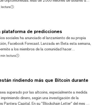
e criptomonedas. Más de 2.000 millones de dólares de
a han encontrado su camino en los protocolos DeFi. De
 lectura
illardo se inyectó durante sólo tres semanas en junio. Lo
aformas de DeFi están ahora repartiendo colectivamente
25 millones de dólares al mes a sus usuarios. Com...
 plataforma de predicciones
dios sociales ha anunciado el lanzamiento de su propia
cción, Facebook Forecast. Lanzada en Beta esta semana,
ermite a los miembros de la comunidad hacer
turos eventos. Actualmente, la industria del mercado de
 min lectura
á dominada por las plataformas de criptomonedas, en
ecast sigue un modelo similar: Encuesta a los usuarios
estiones relativas al futuro, recompensa a...
están rindiendo más que Bitcoin durante
 sea superado por las altcoins, especialmente a medida
imprimiendo dinero, según una investigación de la
es Pantera Capital. En su "Blockchain Letter" del mes de