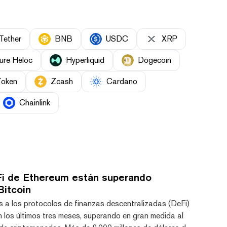
Tether
BNB
USDC
XRP
ure Heloc
Hyperliquid
Dogecoin
Token
Zcash
Cardano
Chainlink
i de Ethereum están superando
Bitcoin
 a los protocolos de finanzas descentralizadas (DeFi)
n los últimos tres meses, superando en gran medida al