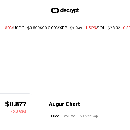
-1.30%
USDC
$0.999598
0.00%
XRP
$1.041
-1.50%
SOL
$73.07
-0.
$
0.877
Augur Chart
-2.363%
Price
Volume
Market Cap