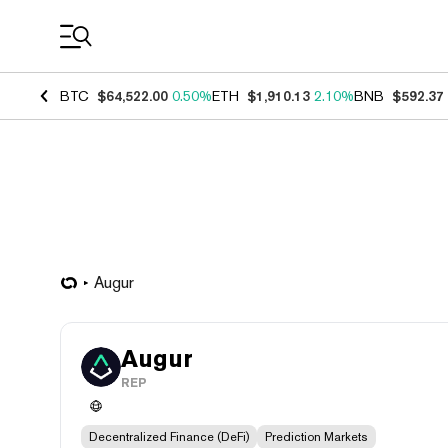
Coin Prices
BTC
$64,522.00
0.50%
ETH
$1,910.13
2.10%
BNB
$592.37
Augur
Augur
REP
Decentralized Finance (DeFi)
Prediction Markets