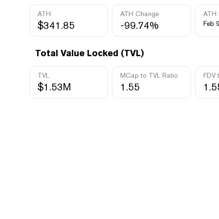
ATH
ATH Change
ATH 
$341.85
-99.74%
Feb 9
Total Value Locked (TVL)
TVL
MCap to TVL Ratio
FDV 
$1.53M
1.55
1.5