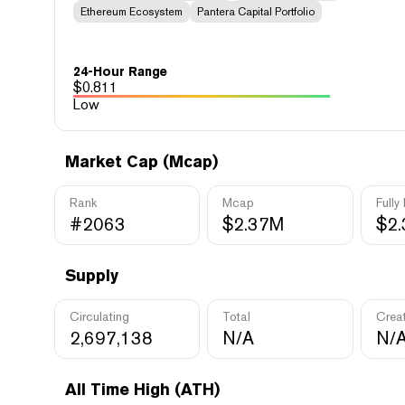
Ethereum Ecosystem
Pantera Capital Portfolio
24-Hour Range
$
0.811
Low
Market Cap (Mcap)
Rank
Mcap
Fully
#2063
$2.37M
$2
Supply
Circulating
Total
Crea
2,697,138
N/A
N/
All Time High (ATH)