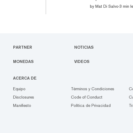
junio, publicada este
by
Mat Di Salvo
·
3 min l
probable que ocurra 
en medio de un ciclo
año. NOW AVAILAB
PARTNER
NOTICIAS
MONEDAS
VIDEOS
ACERCA DE
Equipo
Términos y Condiciones
C
Disclosures
Code of Conduct
Ca
Manifiesto
Política de Privacidad
Tr