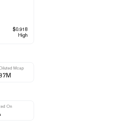
$
0.918
High
 Diluted Mcap
.37M
ted On
A