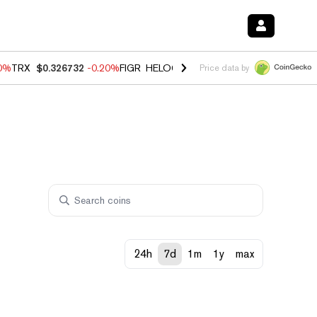
80%
TRX
$0.326732
-0.20%
FIGR_HELOC
$1.017
0.00%
HYPE
$56.16
Price data by
24h
7d
1m
1y
max