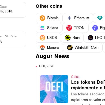
Other coins
Date
th, 2016
Bitcoin
Ethereum
Solana
TRON
Fig
to TVL Ratio
USDS
Rain
LEO 
5
Monero
WhiteBIT Coin
Augur
News
Jul 8, 2020
Coins
Los tokens DeF
rápidamente a 
Los tokens asociados
explotaron en valor e