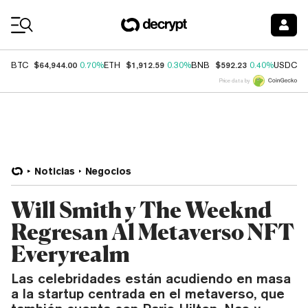
Coin Prices
$64,944.00
$1,912.59
$592.23
$
BTC
0.70%
ETH
0.30%
BNB
0.40%
USDC
Price data by
Noticias
Negocios
Will Smith y The Weeknd
Regresan Al Metaverso NFT
Everyrealm
Las celebridades están acudiendo en masa
a la startup centrada en el metaverso, que