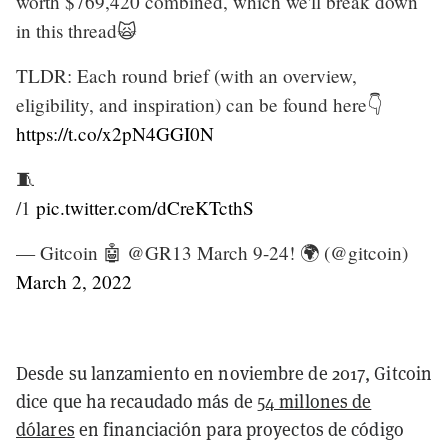
worth $769,420 combined, which we'll break down
in this thread🙀
TLDR: Each round brief (with an overview,
eligibility, and inspiration) can be found here👇
https://t.co/x2pN4GGI0N
🧵
/1
pic.twitter.com/dCreKTcthS
— Gitcoin 🤖 @GR13 March 9-24! 🌍 (@gitcoin)
March 2, 2022
Desde su lanzamiento en noviembre de 2017, Gitcoin
dice que ha recaudado más de
54 millones de
dólares
en financiación para proyectos de código