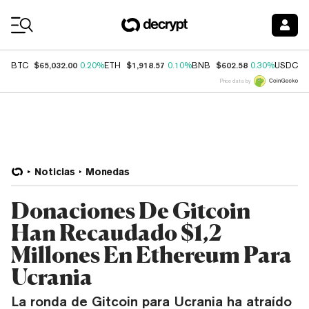
Coin Prices
$65,032.00
$1,918.57
$602.58
$
BTC
0.20%
ETH
0.10%
BNB
0.30%
USDC
Price data by
Noticias
Monedas
Donaciones De Gitcoin
Han Recaudado $1,2
Millones En Ethereum Para
Ucrania
La ronda de Gitcoin para Ucrania ha atraído