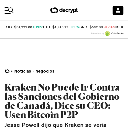
Coin Prices
$64,992.00
$1,915.19
$592.08
BTC
0.80%
ETH
0.60%
BNB
-0.20%
USDC
Price data by
Noticias
Negocios
Kraken No Puede Ir Contra
las Sanciones del Gobierno
de Canadá, Dice su CEO:
Usen Bitcoin P2P
Jesse Powell dijo que Kraken se vería